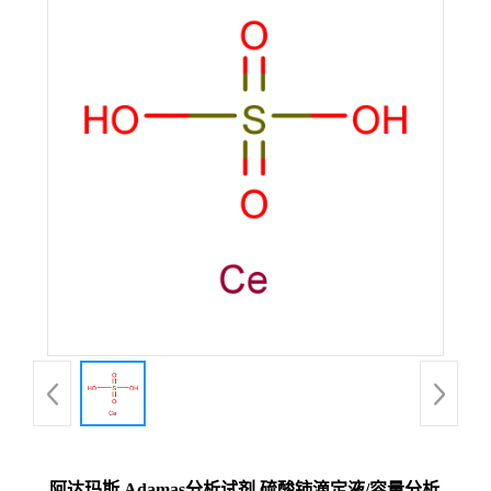
阿达玛斯 Adamas分析试剂 硫酸铈滴定液/容量分析