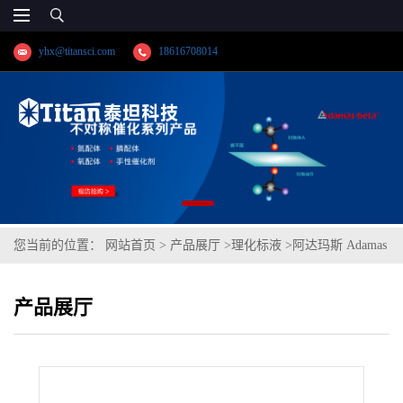
yhx@titansci.com
18616708014
您当前的位置：
网站首页
>
产品展厅
>
理化标液
>
阿达玛斯 Adamas
分析试剂 硫酸铈滴定液/容量分析用,cas号:13454-94-9,货号:T14H2A-
产品展厅
500mL,≥98%