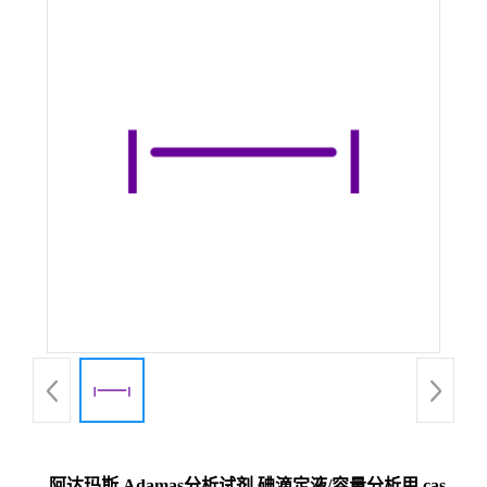
阿达玛斯 Adamas分析试剂 碘滴定液/容量分析用,cas