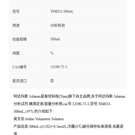
T04H1J-500mL
货号
用途
分析检测
500mL
包装规格
%
纯度
12190-71-5
CAS编号
是否进口
否
阿达玛斯 Adamas是泰坦科技(Titan)旗下自主品牌,关于阿达玛斯 Adamas
分析试剂 碘滴定液/容量分析用,cas号:12190-71-5,货号:T04H1J-
500mL,≥97% 的介绍如下:
英文名:Iodine Volumetric Solution
产品信息:500mL;c(1/2I2)=0.5mol/L,冷藏(4℃)避光保存标准溶液;当量溶
液