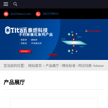
yhx@titansci.com
18616708014
您当前的位置：
网站首页
>
产品展厅
>
理化标液
>
阿达玛斯 Adamas
分析试剂 碘滴定液/容量分析用,cas号:12190-71-5,货号:T04H1J-
产品展厅
500mL,≥97%