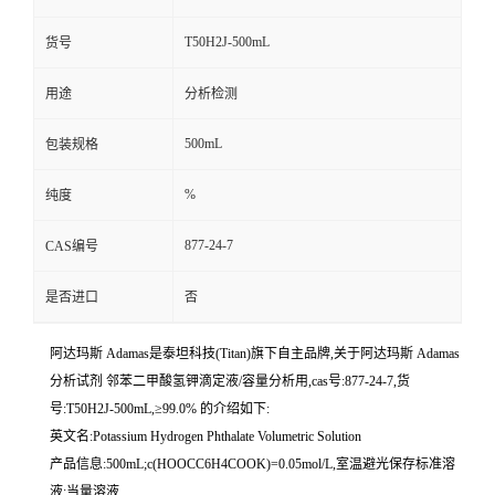
T50H2J-500mL
货号
用途
分析检测
500mL
包装规格
%
纯度
877-24-7
CAS编号
是否进口
否
阿达玛斯 Adamas是泰坦科技(Titan)旗下自主品牌,关于阿达玛斯 Adamas
分析试剂 邻苯二甲酸氢钾滴定液/容量分析用,cas号:877-24-7,货
号:T50H2J-500mL,≥99.0% 的介绍如下:
英文名:Potassium Hydrogen Phthalate Volumetric Solution
产品信息:500mL;c(HOOCC6H4COOK)=0.05mol/L,室温避光保存标准溶
液;当量溶液