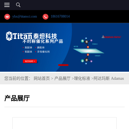
yhx@titansci.com
18616708014
您当前的位置：
网站首页
>
产品展厅
>
理化标液
>
阿达玛斯 Adamas
分析试剂 邻苯二甲酸氢钾滴定液/容量分析用,cas号:877-24-7,货
产品展厅
号:T50H2J-500mL,≥99.0%