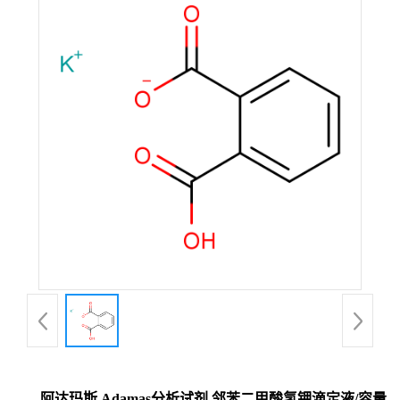
阿达玛斯 Adamas分析试剂 邻苯二甲酸氢钾滴定液/容量