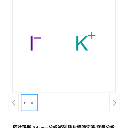
阿达玛斯 Adamas分析试剂 碘化钾滴定液/容量分析