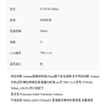
T57H2B-500mL
货号
用途
分析检测
500mL
包装规格
%
纯度
7681-11-0
CAS编号
是否进口
否
阿达玛斯 Adamas是泰坦科技(Titan)旗下自主品牌,关于阿达玛斯 Adamas
分析试剂 碘化钾滴定液/容量分析用,cas号:7681-11-0,货号:T57H2B-
500mL,≥99.0% 的介绍如下:
英文名:Potassium Iodide Volumetric Solution
产品信息:500mL;c(KI)=0.02mol/L,室温避光保存标准溶液;当量溶液