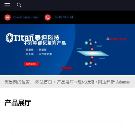
yhx@titansci.com
18616708014
您当前的位置：
网站首页
>
产品展厅
>
理化标液
>
阿达玛斯 Adamas
分析试剂 碘化钾滴定液/容量分析用,cas号:7681-11-0,货号:T57H2B-
产品展厅
500mL,≥99.0%