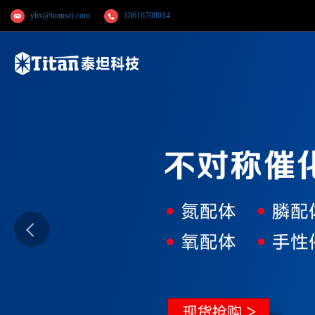
yhx@titansci.com
18616708014