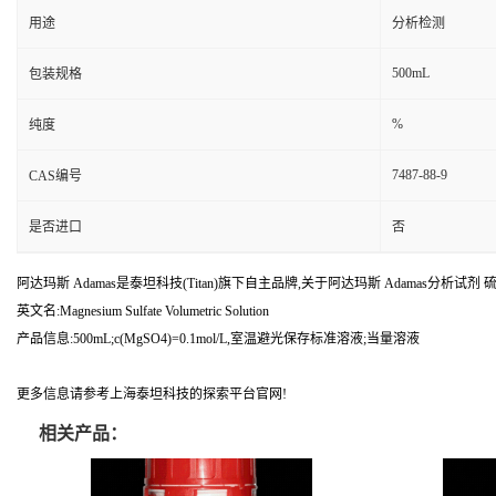
用途
分析检测
500mL
包装规格
%
纯度
7487-88-9
CAS编号
是否进口
否
阿达玛斯 Adamas是泰坦科技(Titan)旗下自主品牌,关于阿达玛斯 Adamas分析试剂 硫酸镁滴
英文名:Magnesium Sulfate Volumetric Solution
产品信息:500mL;c(MgSO4)=0.1mol/L,室温避光保存标准溶液;当量溶液
更多信息请参考上海泰坦科技的探索平台官网!
相关产品：