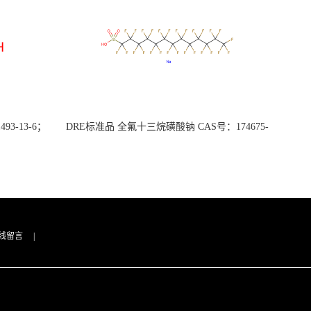
3-13-6；
DRE标准品 全氟十三烷磺酸钠 CAS号：174675-
49-1；PFTrDS钠盐（泰坦现货供应）
线留言
|