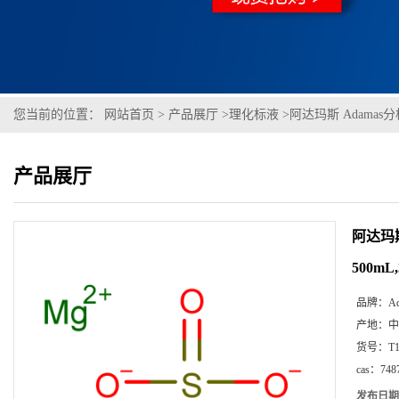
您当前的位置：
网站首页
>
产品展厅
>
理化标液
>
阿达玛斯 Adamas分析
产品展厅
阿达玛斯
500mL,
品牌：
A
产地：
中
货号：
T
cas：
748
发布日期