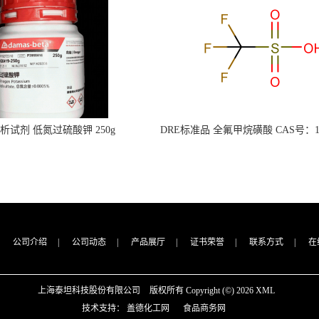
s分析试剂 低氮过硫酸钾 250g
DRE标准品 全氟甲烷磺酸 CAS号：149
CAS：7727-21-1 总氮含量≤0.0005%
TFMS（泰坦现货供应）
（泰坦现货供应）
公司介绍
|
公司动态
|
产品展厅
|
证书荣誉
|
联系方式
|
在
上海泰坦科技股份有限公司
版权所有 Copyright (©) 2026
XML
技术支持：
盖德化工网
食品商务网