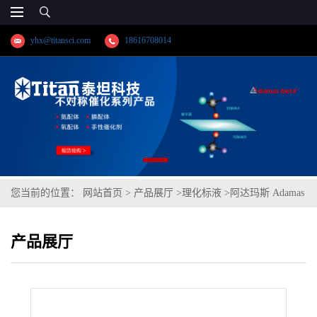
yhx@titansci.com
18616708014
您当前的位置：
网站首页
>
产品展厅
>
理化标液
>
阿达玛斯 Adamas
分析试剂 氯化钾滴定液/容量分析用,cas号:7447-40-7,货号:T19H2A-
产品展厅
500mL,≥99%