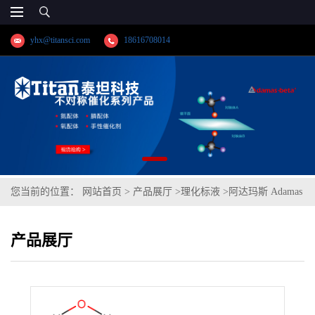
yhx@titansci.com
18616708014
您当前的位置：
网站首页
>
产品展厅
>
理化标液
>
阿达玛斯 Adamas
分析试剂 硫酸铜滴定液/容量分析用,cas号:7758-99-8,货号:T16H2D-
产品展厅
500mL,≥97%