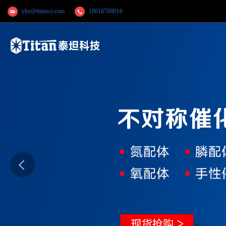
yhx@titansci.com
18616708014