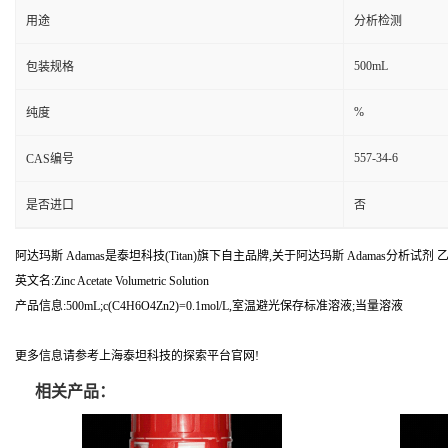
用途
分析检测
500mL
包装规格
%
纯度
557-34-6
CAS编号
是否进口
否
阿达玛斯 Adamas是泰坦科技(Titan)旗下自主品牌,关于阿达玛斯 Adamas分析试剂 乙酸锌滴
英文名:Zinc Acetate Volumetric Solution
产品信息:500mL;c(C4H6O4Zn2)=0.1mol/L,室温避光保存标准溶液;当量溶液
更多信息请参考上海泰坦科技的探索平台官网!
相关产品：