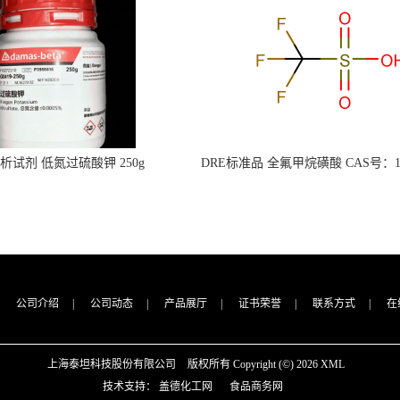
s分析试剂 低氮过硫酸钾 250g
DRE标准品 全氟甲烷磺酸 CAS号：149
CAS：7727-21-1 总氮含量≤0.0005%
TFMS（泰坦现货供应）
（泰坦现货供应）
公司介绍
|
公司动态
|
产品展厅
|
证书荣誉
|
联系方式
|
在
上海泰坦科技股份有限公司
版权所有 Copyright (©) 2026
XML
技术支持：
盖德化工网
食品商务网