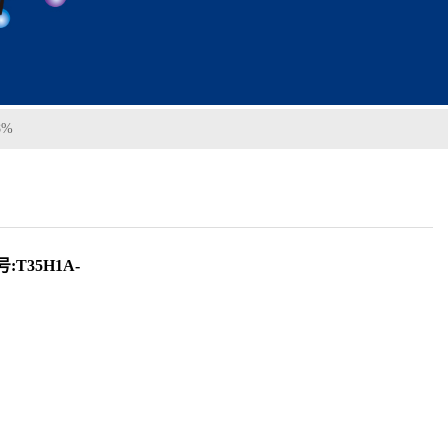
8%
:T35H1A-