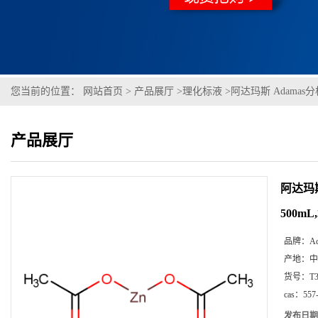
您当前的位置：
网站首页
>
产品展厅
>
理化标液
>
阿达玛斯 Adamas分析
产品展厅
阿达玛斯
500mL
品牌：
A
产地：
中
货号：
T
cas：
557
发布日期