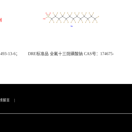
3-13-6；
DRE标准品 全氟十三烷磺酸钠 CAS号：174675-
49-1；PFTrDS钠盐（泰坦现货供应）
线留言
|