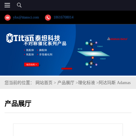
yhx@titansci.com
18616708014
您当前的位置：
网站首页
>
产品展厅
>
理化标液
>
阿达玛斯 Adamas
分析试剂 乙酸锌滴定液/容量分析用,cas号:557-34-6,货号:T35H1B-
产品展厅
500mL,≥98.0%