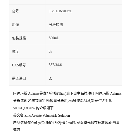
T35H1B-500mL
货号
用途
分析检测
500mL
包装规格
%
纯度
557-34-6
CAS编号
是否进口
否
阿达玛斯 Adamas是泰坦科技(Titan)旗下自主品牌,关于阿达玛斯 Adamas
分析试剂 乙酸锌滴定液/容量分析用,cas号:557-34-6,货号:T35H1B-
500mL,≥98.0% 的介绍如下:
英文名:Zinc Acetate Volumetric Solution
产品信息:500mL;c(C4H6O4Zn2)=0.2mol/L,室温避光保存标准溶液;当量
溶液