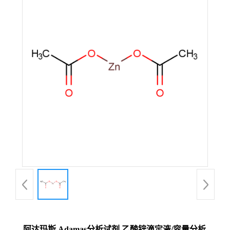
阿达玛斯 Adamas分析试剂 乙酸锌滴定液/容量分析