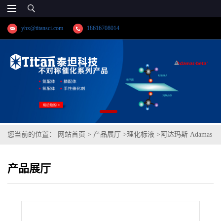
yhx@titansci.com
18616708014
您当前的位置：
网站首页
>
产品展厅
>
理化标液
>
阿达玛斯 Adamas
分析试剂 甲醇钠滴定液/容量分析用,cas号:124-41-4,货号:T66M2A-
产品展厅
500mL,≥98%