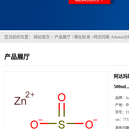
您当前的位置：
网站首页
>
产品展厅
>
理化标液
>
阿达玛斯 Adamas分析
产品展厅
阿达玛斯
500mL
品牌：
A
产地：
中
货号：
T
cas：
773
发布日期