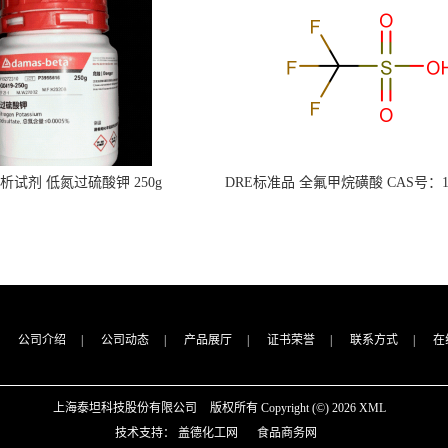
s分析试剂 低氮过硫酸钾 250g
DRE标准品 全氟甲烷磺酸 CAS号：149
CAS：7727-21-1 总氮含量≤0.0005%
TFMS（泰坦现货供应）
（泰坦现货供应）
公司介绍
|
公司动态
|
产品展厅
|
证书荣誉
|
联系方式
|
在
上海泰坦科技股份有限公司
版权所有 Copyright (©) 2026
XML
技术支持：
盖德化工网
食品商务网