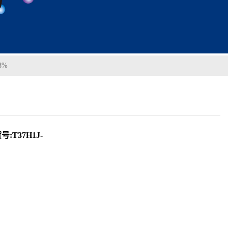
8%
:T37H1J-