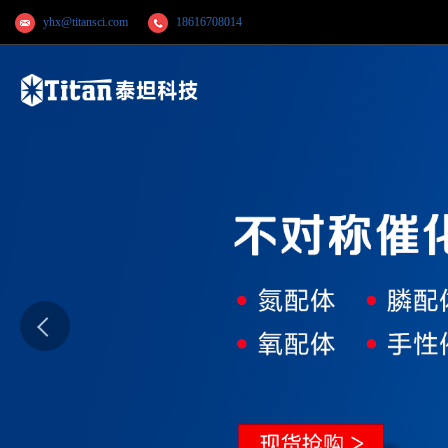
yhx@titansci.com
18616708014