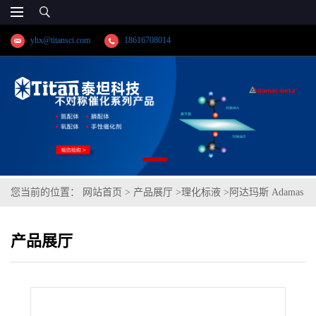
yhx@titansci.com
18616708014
您当前的位置：
网站首页
>
产品展厅
>
理化标液
>
阿达玛斯 Adamas
分析试剂 甲醇制氢氧化钾滴定液/容量分析用,cas号:1310-58-3,货
产品展厅
号:T23M1J-500mL,≥96%