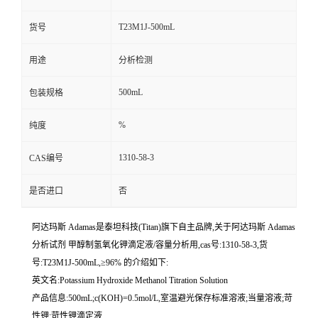
T23M1J-500mL
货号
用途
分析检测
500mL
包装规格
%
纯度
1310-58-3
CAS编号
是否进口
否
阿达玛斯 Adamas是泰坦科技(Titan)旗下自主品牌,关于阿达玛斯 Adamas
分析试剂 甲醇制氢氧化钾滴定液/容量分析用,cas号:1310-58-3,货
号:T23M1J-500mL,≥96% 的介绍如下:
英文名:Potassium Hydroxide Methanol Titration Solution
产品信息:500mL;c(KOH)=0.5mol/L,室温避光保存标准溶液;当量溶液;苛
性钾;苛性钾滴定液