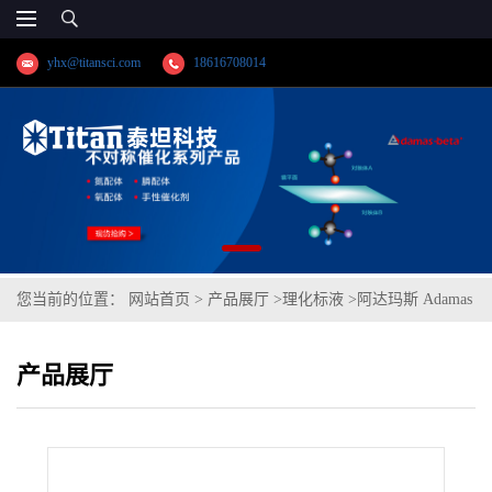
yhx@titansci.com
18616708014
您当前的位置：
网站首页
>
产品展厅
>
理化标液
>
阿达玛斯 Adamas
分析试剂 氯化钙滴定液/容量分析用,cas号:10043-52-4,货号:T55H2J-
产品展厅
500mL,≥95%