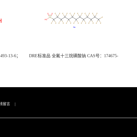
3-13-6；
DRE标准品 全氟十三烷磺酸钠 CAS号：174675-
49-1；PFTrDS钠盐（泰坦现货供应）
线留言
|