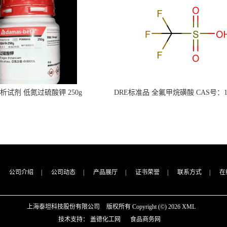
s分析试剂 低氮过硫酸钾 250g
DRE标准品 全氟甲烷磺酸 CAS号：149
CAS：7727-21-1 总氮含量≤0.0005%
TFMS（泰坦现货供应）
（泰坦现货供应）
公司介绍
|
公司动态
|
产品展厅
|
证书荣誉
|
联系方式
|
在
上海泰坦科技股份有限公司
版权所有 Copyright (©) 2026
XML
技术支持：
盖德化工网
食品商务网