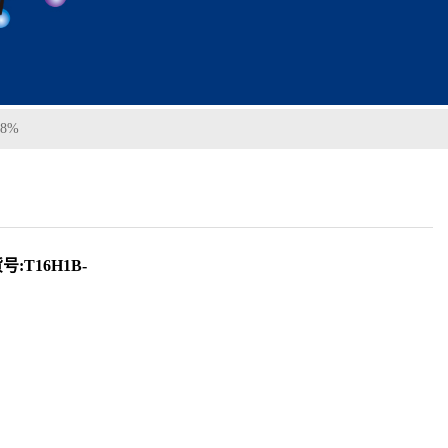
98%
:T16H1B-