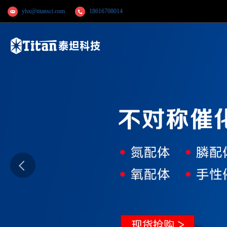
yhx@titansci.com
18616708014