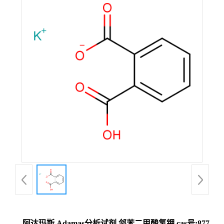
阿达玛斯 Adamas分析试剂 邻苯二甲酸氢钾,cas号:877-