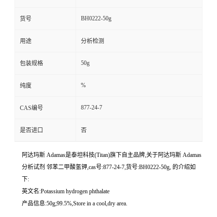
BH0222-50g
货号
用途
分析检测
50g
包装规格
%
纯度
877-24-7
CAS编号
是否进口
否
阿达玛斯 Adamas是泰坦科技(Titan)旗下自主品牌,关于阿达玛斯 Adamas
分析试剂 邻苯二甲酸氢钾,cas号:877-24-7,货号:BH0222-50g, 的介绍如
下:
英文名:Potassium hydrogen phthalate
产品信息:50g;99.5%,Store in a cool,dry area.