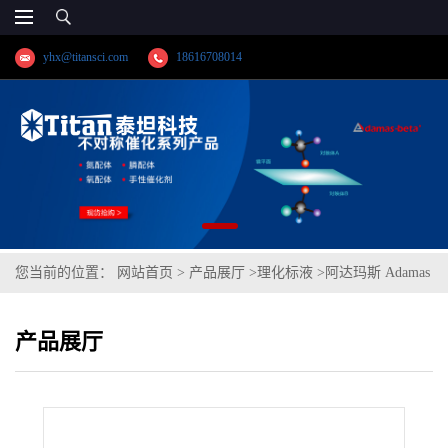
yhx@titansci.com
18616708014
您当前的位置：
网站首页
>
产品展厅
>
理化标液
>
阿达玛斯 Adamas
分析试剂 邻苯二甲酸氢钾,cas号:877-24-7,货号:BH0222-50g,
产品展厅