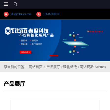
yhx@titansci.com
18616708014
您当前的位置：
网站首页
>
产品展厅
>
理化标液
>
阿达玛斯 Adamas
分析试剂 水,用于气相顶空,cas号:7732-18-5,货号:HG0419-500mL,
产品展厅