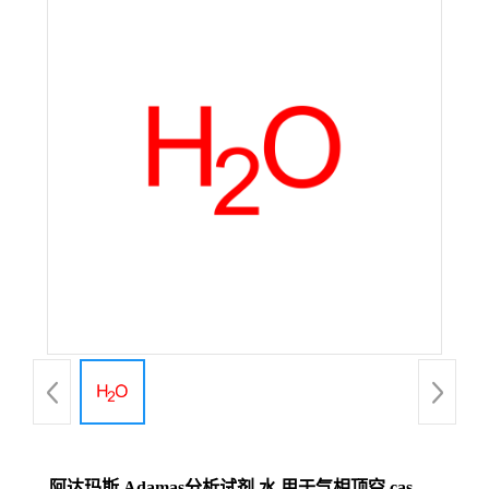
阿达玛斯 Adamas分析试剂 水,用于气相顶空,cas