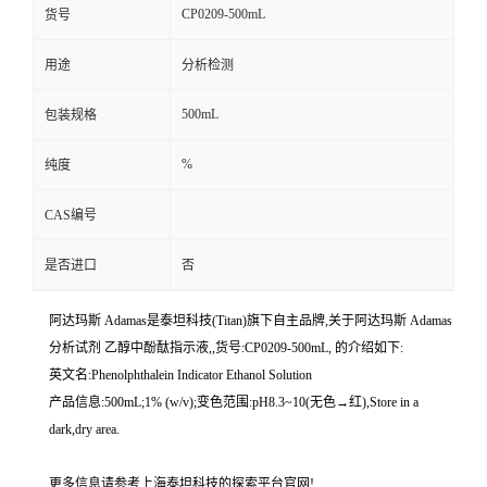
CP0209-500mL
货号
用途
分析检测
500mL
包装规格
%
纯度
CAS编号
是否进口
否
阿达玛斯 Adamas是泰坦科技(Titan)旗下自主品牌,关于阿达玛斯 Adamas
分析试剂 乙醇中酚酞指示液,,货号:CP0209-500mL, 的介绍如下:
英文名:Phenolphthalein Indicator Ethanol Solution
产品信息:500mL;1% (w/v);变色范围:pH8.3~10(无色→红),Store in a
dark,dry area.
更多信息请参考上海泰坦科技的探索平台官网!