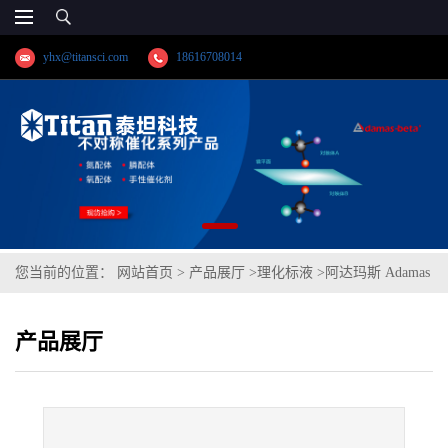
yhx@titansci.com
18616708014
您当前的位置：
网站首页
>
产品展厅
>
理化标液
>
阿达玛斯 Adamas
分析试剂 乙醇中酚酞指示液,,货号:CP0209-500mL,
产品展厅