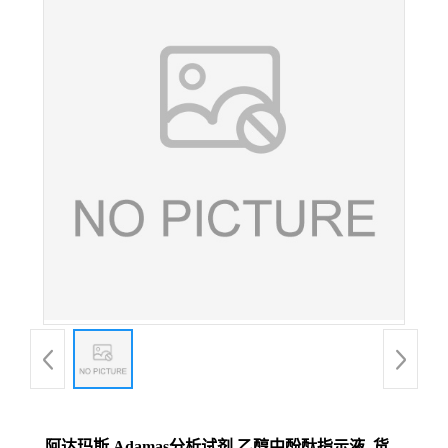
阿达玛斯 Adamas分析试剂 乙醇中酚酞指示液,,货