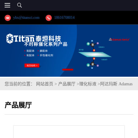
yhx@titansci.com
18616708014
您当前的位置：
网站首页
>
产品展厅
>
理化标液
>
阿达玛斯 Adamas
分析试剂 水,用于LC-MS,cas号:7732-18-5,货号:HG0420-500mL,
产品展厅