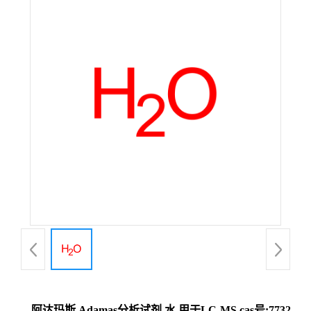
阿达玛斯 Adamas分析试剂 水,用于LC-MS,cas号:7732-