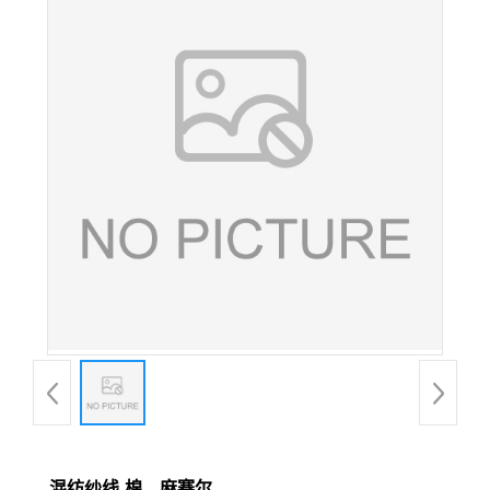
混纺纱线-棉、麻赛尔