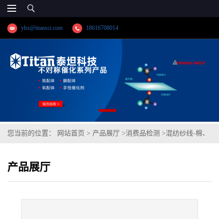
yhx@titansci.com
18616708014
您当前的位置：
网站首页
>
产品展厅
>
消费品检测
>
混纺纱线-棉、
麻赛尔
产品展厅