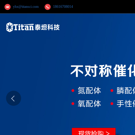
yhx@titansci.com
18616708014