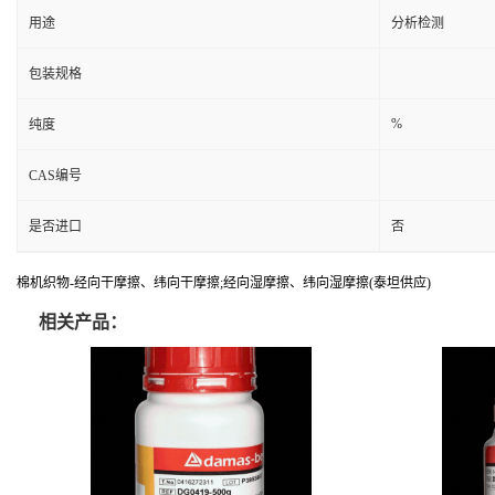
用途
分析检测
包装规格
%
纯度
CAS编号
是否进口
否
棉机织物-经向干摩擦、纬向干摩擦;经向湿摩擦、纬向湿摩擦(泰坦供应)
相关产品：