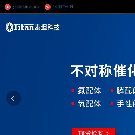
yhx@titansci.com
18616708014