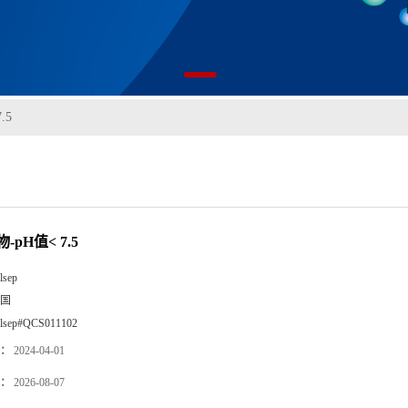
.5
-pH值< 7.5
lsep
国
llsep#QCS011102
：
2024-04-01
：
2026-08-07