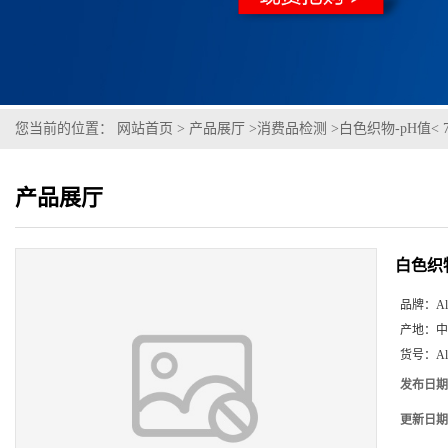
您当前的位置：
网站首页
>
产品展厅
>
消费品检测
>
白色织物-pH值< 7
产品展厅
白色织物
品牌：
Al
产地：
中
货号：
A
发布日期
更新日期