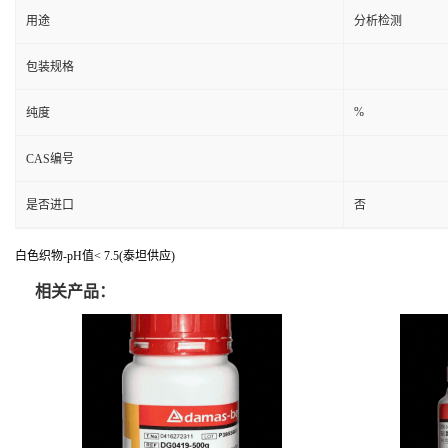
用途
分析检测
包装规格
%
纯度
CAS编号
是否进口
否
白色织物-pH值< 7.5(泰坦供应)
相关产品：