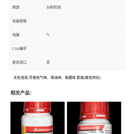
用途
分析检测
包装规格
%
纯度
CAS编号
是否进口
否
无色溶液-芳香烃气味、煤油味、鱼腥味 套装(泰坦供应)
相关产品：