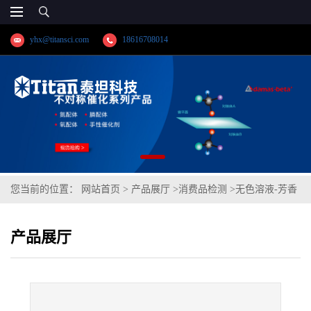
yhx@titansci.com
18616708014
您当前的位置：
网站首页
>
产品展厅
>
消费品检测
>
无色溶液-芳香
烃气味、煤油味、鱼腥味 套装
产品展厅