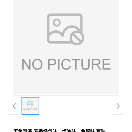
无色溶液-芳香烃气味、煤油味、鱼腥味 套装