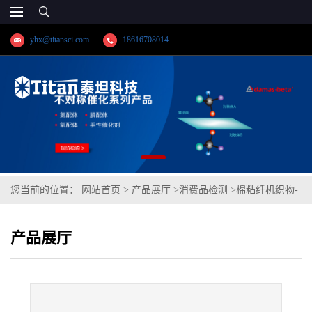
yhx@titansci.com
18616708014
您当前的位置：
网站首页
>
产品展厅
>
消费品检测
>
棉粘纤机织物-
色泽变化、棉布沾色、粘纤沾色
产品展厅