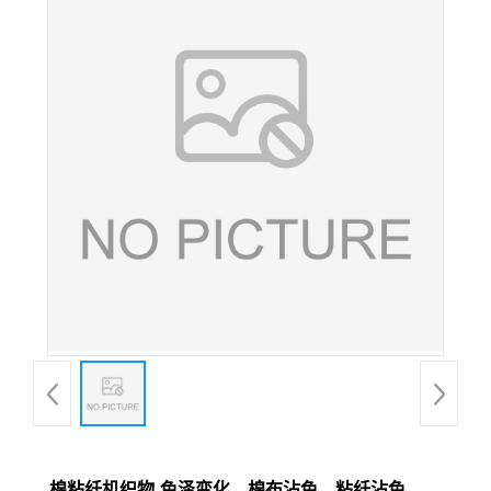
棉粘纤机织物-色泽变化、棉布沾色、粘纤沾色