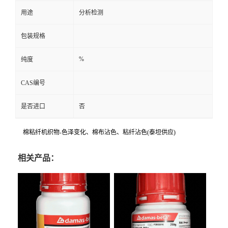
用途
分析检测
包装规格
%
纯度
CAS编号
是否进口
否
棉粘纤机织物-色泽变化、棉布沾色、粘纤沾色(泰坦供应)
相关产品：