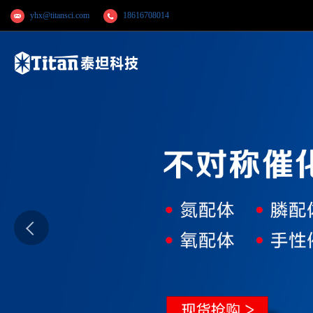
yhx@titansci.com
18616708014