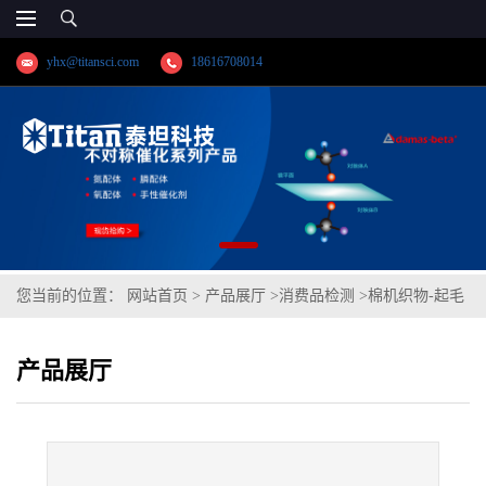
yhx@titansci.com
18616708014
您当前的位置：
网站首页
>
产品展厅
>
消费品检测
>
棉机织物-起毛
起球(改型马丁代尔法)
产品展厅