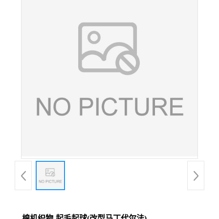
棉机织物-起毛起球(改型马丁代尔法)