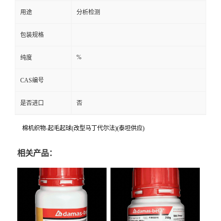
用途
分析检测
包装规格
%
纯度
CAS编号
是否进口
否
棉机织物-起毛起球(改型马丁代尔法)(泰坦供应)
相关产品：