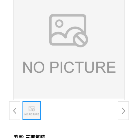
乳粉-三聚氰胺