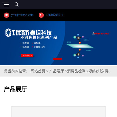
yhx@titansci.com
18616708014
您当前的位置：
网站首页
>
产品展厅
>
消费品检测
>
混纺纱线-棉、
莫代尔
产品展厅