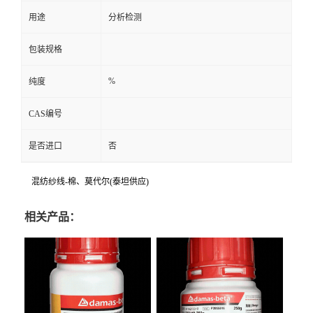
用途
分析检测
包装规格
%
纯度
CAS编号
是否进口
否
混纺纱线-棉、莫代尔(泰坦供应)
相关产品：