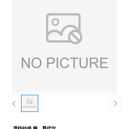
混纺纱线-棉、莫代尔