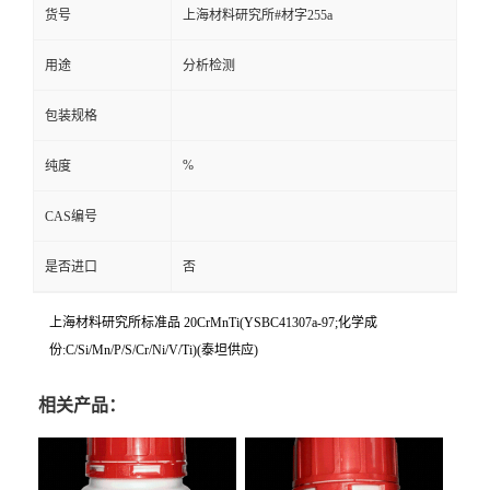
货号
上海材料研究所#材字255a
用途
分析检测
包装规格
%
纯度
CAS编号
是否进口
否
上海材料研究所标准品 20CrMnTi(YSBC41307a-97;化学成
份:C/Si/Mn/P/S/Cr/Ni/V/Ti)(泰坦供应)
相关产品：