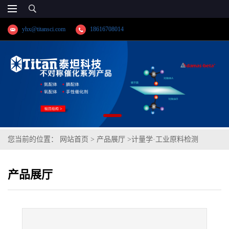
yhx@titansci.com
18616708014
您当前的位置：
网站首页
>
产品展厅
>
计量学·工业原料检测
>
20CrMnTi(YSBC41307a-97;化学成份:C/Si/Mn/P/S/Cr/Ni/V/Ti)
产品展厅