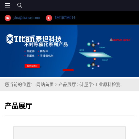
yhx@titansci.com
18616708014
您当前的位置：
网站首页
>
产品展厅
>
计量学·工业原料检测
>
WB36 15NiCuMoNb5(化学成份:C/Si/Mn/P/S/Cr/Ni/Mo/V/Cu/Nb)
产品展厅