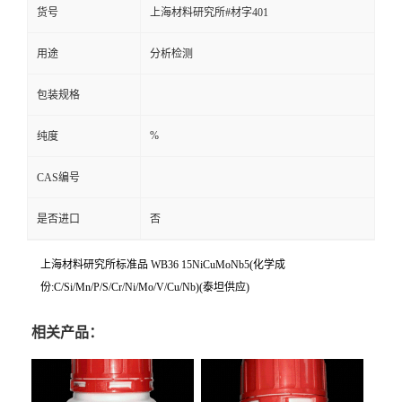
货号
上海材料研究所#材字401
用途
分析检测
包装规格
%
纯度
CAS编号
是否进口
否
上海材料研究所标准品 WB36 15NiCuMoNb5(化学成
份:C/Si/Mn/P/S/Cr/Ni/Mo/V/Cu/Nb)(泰坦供应)
相关产品：