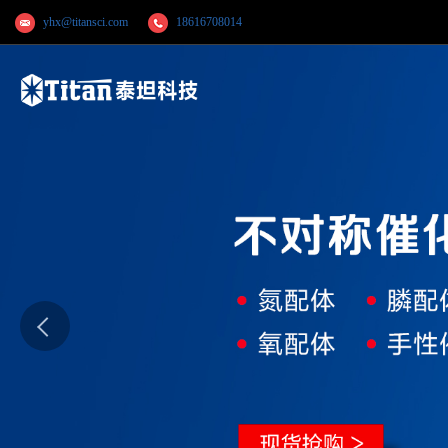
yhx@titansci.com
18616708014