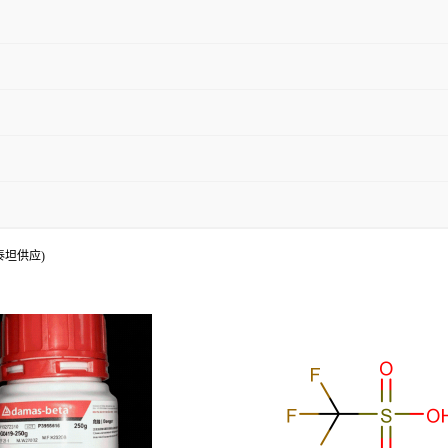
)(泰坦供应)