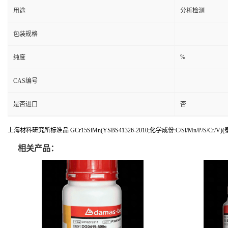
用途
分析检测
包装规格
%
纯度
CAS编号
是否进口
否
上海材料研究所标准品 GCr15SiMn(YSBS41326-2010;化学成份:C/Si/Mn/P/S/Cr/V
相关产品：