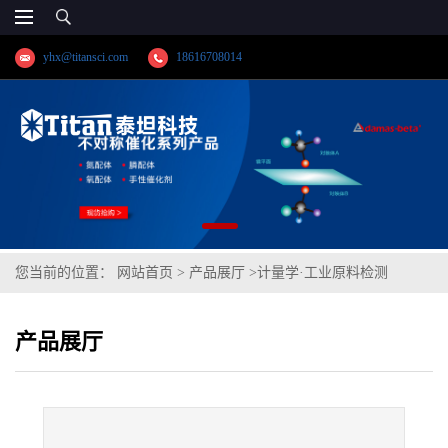
yhx@titansci.com
18616708014
您当前的位置：
网站首页
>
产品展厅
>
计量学·工业原料检测
>
D22(YSBC41322-99;化学成份:C/Si/Mn/P/S/Als/Ali)
产品展厅