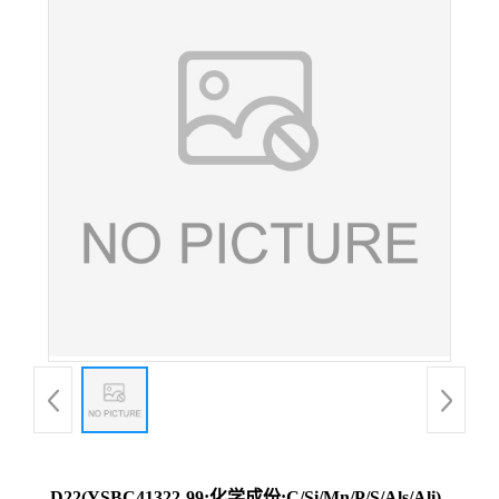
D22(YSBC41322-99;化学成份:C/Si/Mn/P/S/Als/Ali)