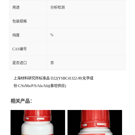
用途
分析检测
包装规格
%
纯度
CAS编号
是否进口
否
上海材料研究所标准品 D22(YSBC41322-99;化学成
份:C/Si/Mn/P/S/Als/Ali)(泰坦供应)
相关产品：