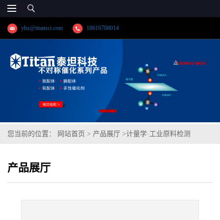
yhx@titansci.com
18616708014
您当前的位置：
网站首页
>
产品展厅
>
计量学·工业原料检测
>
Cr12MoV(YSBC41405a-2015;化学成
产品展厅
份:C/Si/Mn/P/S/Cr/Ni/Mo/V/Cu/Co)