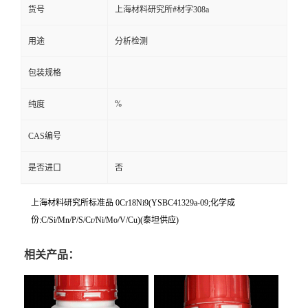
货号
上海材料研究所#材字308a
用途
分析检测
包装规格
%
纯度
CAS编号
是否进口
否
上海材料研究所标准品 0Cr18Ni9(YSBC41329a-09;化学成
份:C/Si/Mn/P/S/Cr/Ni/Mo/V/Cu)(泰坦供应)
相关产品：