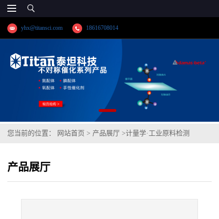
yhx@titansci.com
18616708014
您当前的位置：
网站首页
>
产品展厅
>
计量学·工业原料检测
>
0Cr18Ni9(YSBC41329a-09;化学成份:C/Si/Mn/P/S/Cr/Ni/Mo/V/Cu)
产品展厅