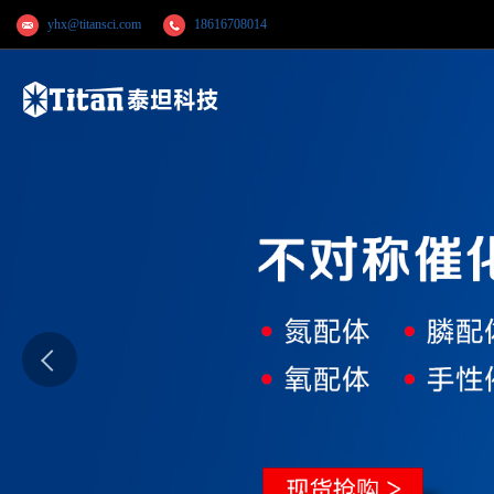
yhx@titansci.com
18616708014