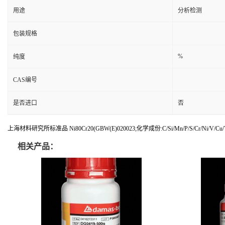
用途
分析检测
包装规格
%
纯度
CAS编号
是否进口
否
上海材料研究所标准品 Ni80Cr20(GBW(E)020023;化学成份:C/Si/Mn/P/S/Cr/Ni/V/Cu/T
相关产品：