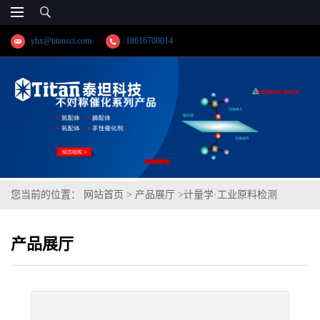
yhx@titansci.com
18616708014
您当前的位置：
网站首页
>
产品展厅
>
计量学·工业原料检测
>
CrWMn(YSBC41404-99;化学成
产品展厅
份:C/Si/Mn/P/S/Cr/Ni/V/Cu/Sn/As/Co/W)