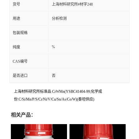
货号
上海材料研究所#材字248
用途
分析检测
包装规格
%
纯度
CAS编号
是否进口
否
上海材料研究所标准品 CrWMn(YSBC41404-99;化学成
份:C/Si/Mn/P/S/Cr/Ni/V/Cu/Sn/As/Co/W)(泰坦供应)
相关产品：