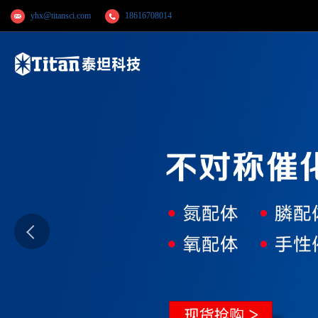
yhx@titansci.com
18616708014