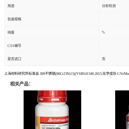
用途
分析检测
包装规格
%
纯度
CAS编号
是否进口
否
上海材料研究所标准品 309不锈钢(06Cr23Ni13)(YSBS41349-2015;化学成份:C/Si/Mn/P
相关产品：