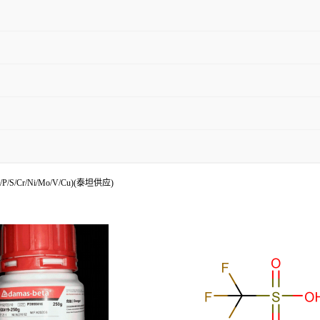
/S/Cr/Ni/Mo/V/Cu)(泰坦供应)