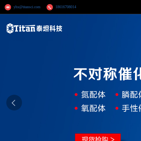
yhx@titansci.com
18616708014