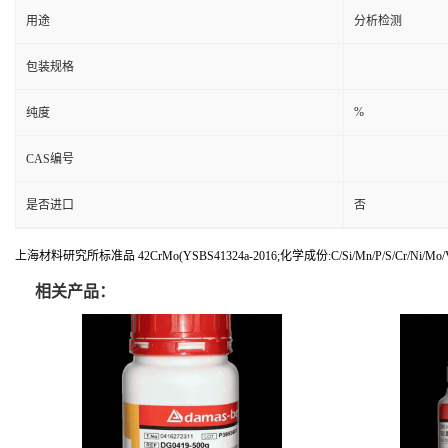
用途
分析检测
包装规格
%
纯度
CAS编号
是否进口
否
上海材料研究所标准品 42CrMo(YSBS41324a-2016;化学成份:C/Si/Mn/P/S/Cr/Ni/Mo/V
相关产品：