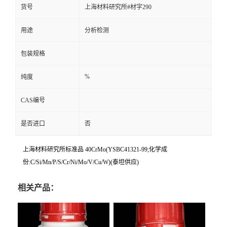
货号
上海材料研究所#材字290
用途
分析检测
包装规格
%
纯度
CAS编号
是否进口
否
上海材料研究所标准品 40CrMo(YSBC41321-99;化学成
份:C/Si/Mn/P/S/Cr/Ni/Mo/V/Cu/W)(泰坦供应)
相关产品：