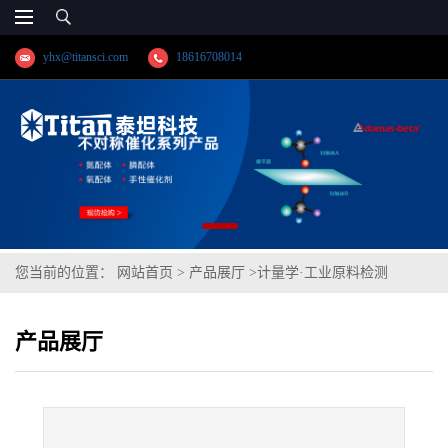
yhx@titansci.com
18616708014
您当前的位置：
网站首页
>
产品展厅
>
计量学·工业原料检测
>
40CrMo(YSBC41321-99;化学成份:C/Si/Mn/P/S/Cr/Ni/Mo/V/Cu/W)
产品展厅