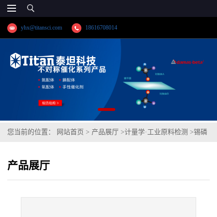
yhx@titansci.com
18616708014
您当前的位置：
网站首页
>
产品展厅
>
计量学·工业原料检测
>
锡磷
青铜4(GBW02135;化学成份:P/Cu/Sn)
产品展厅