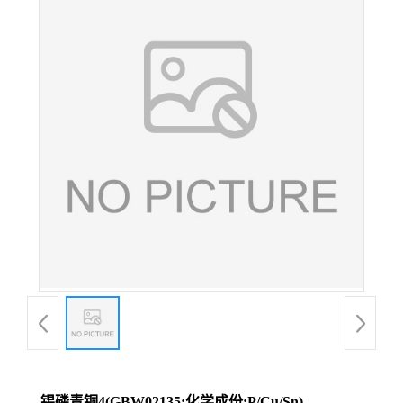
锡磷青铜4(GBW02135;化学成份:P/Cu/Sn)