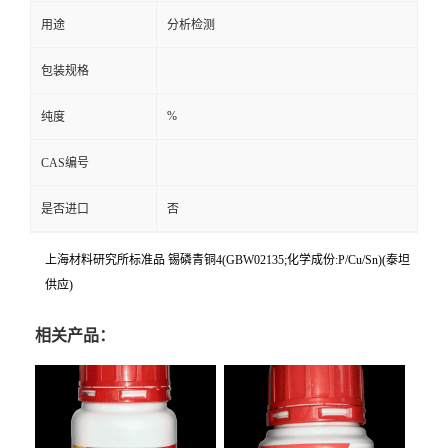
用途
分析检测
包装规格
%
纯度
CAS编号
是否进口
否
上海材料研究所标准品 锡磷青铜4(GBW02135;化学成份:P/Cu/Sn)(泰坦
供应)
相关产品：