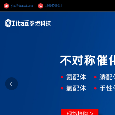
yhx@titansci.com
18616708014