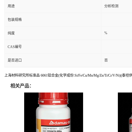
用途
分析检测
包装规格
%
纯度
CAS编号
是否进口
否
上海材料研究所标准品 6061铝合金(化学成份:Si/Fe/Cu/Mn/Mg/Zn/Ti/Cr/V/Ni)(泰坦
相关产品：