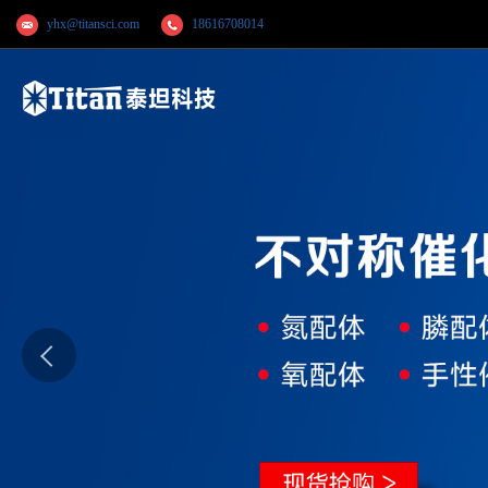
yhx@titansci.com
18616708014