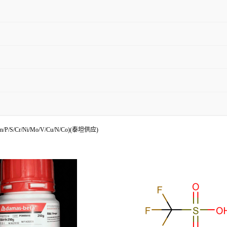
/S/Cr/Ni/Mo/V/Cu/N/Co)(泰坦供应)