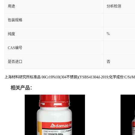
用途
分析检测
包装规格
%
纯度
CAS编号
是否进口
否
上海材料研究所标准品 06Cr19Ni10(304不锈钢)(YSBS41304d-2019;化学成份:C/Si/Mn/P
相关产品：