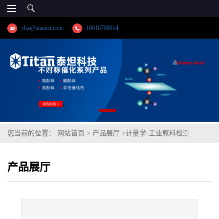
yhx@titansci.com
18616708014
您当前的位置：
网站首页
>
产品展厅
>
计量学·工业原料检测
>
0Cr19Ni10(304不锈钢)(YSBS41304c-2016;化学成
产品展厅
份:C/Si/Mn/P/S/Cr/Ni/Mo/V/Cu/N/Al/Co)