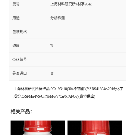
货号
上海材料研究所#材字904c
用途
分析检测
包装规格
%
纯度
CAS编号
是否进口
否
上海材料研究所标准品 0Cr19Ni10(304不锈钢)(YSBS41304c-2016;化学
成份:C/Si/Mn/P/S/Cr/Ni/Mo/V/Cu/N/Al/Co)(泰坦供应)
相关产品：