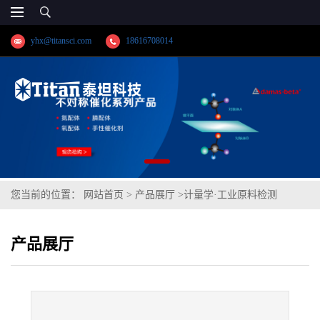
yhx@titansci.com
18616708014
您当前的位置：
网站首页
>
产品展厅
>
计量学·工业原料检测
>
65Mn(YSBC41115-97;化学成份:C/Si/Mn/P/S)
产品展厅