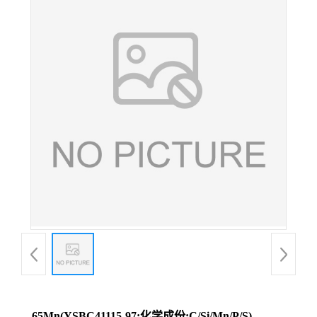
65Mn(YSBC41115-97;化学成份:C/Si/Mn/P/S)