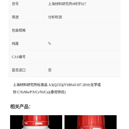
货号
上海材料研究所#材字927
用途
分析检测
包装规格
%
纯度
CAS编号
是否进口
否
上海材料研究所标准品 A3(Q235)(YSBS41107-2010;化学成
份:C/Si/Mn/P/S/Cr/Ni/Cu)(泰坦供应)
相关产品：