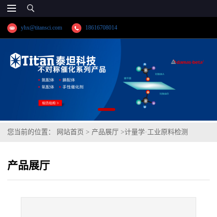
yhx@titansci.com
18616708014
您当前的位置：
网站首页
>
产品展厅
>
计量学·工业原料检测
>
A3(Q235)(YSBS41107-2010;化学成份:C/Si/Mn/P/S/Cr/Ni/Cu)
产品展厅