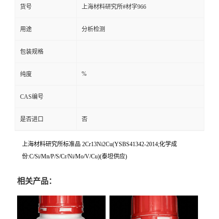
货号
上海材料研究所#材字966
用途
分析检测
包装规格
%
纯度
CAS编号
是否进口
否
上海材料研究所标准品 2Cr13Ni2Cu(YSBS41342-2014;化学成
份:C/Si/Mn/P/S/Cr/Ni/Mo/V/Cu)(泰坦供应)
相关产品：