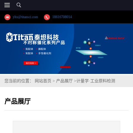
yhx@titansci.com
18616708014
您当前的位置：
网站首页
>
产品展厅
>
计量学·工业原料检测
>
2Cr13Ni2Cu(YSBS41342-2014;化学成
产品展厅
份:C/Si/Mn/P/S/Cr/Ni/Mo/V/Cu)