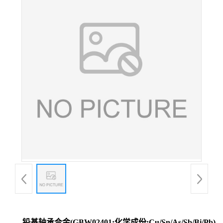
铅基轴承合金(GBW02401;化学成份:Cu/Sn/As/Sb/Bi/Pb)