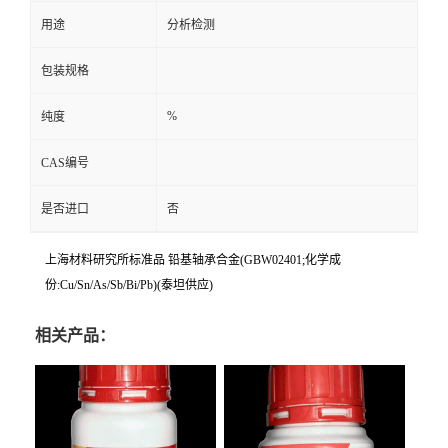
用途
分析检测
包装规格
%
纯度
CAS编号
是否进口
否
上海材料研究所标准品 铅基轴承合金(GBW02401;化学成
份:Cu/Sn/As/Sb/Bi/Pb)(泰坦供应)
相关产品：