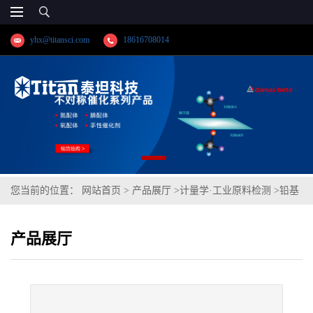
yhx@titansci.com
18616708014
您当前的位置：
网站首页
>
产品展厅
>
计量学·工业原料检测
>
铅基
轴承合金(GBW02401;化学成份:Cu/Sn/As/Sb/Bi/Pb)
产品展厅