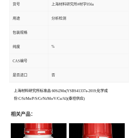
货号
上海材料研究所#材字956a
用途
分析检测
包装规格
%
纯度
CAS编号
是否进口
否
上海材料研究所标准品 60Si2Mn(YSBS41337a-2019;化学成
份:C/Si/Mn/P/S/Cr/Ni/Mo/V/Cu/Al)(泰坦供应)
相关产品：