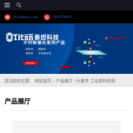
yhx@titansci.com
18616708014
您当前的位置：
网站首页
>
产品展厅
>
计量学·工业原料检测
>
60Si2Mn(YSBS41337a-2019;化学成
产品展厅
份:C/Si/Mn/P/S/Cr/Ni/Mo/V/Cu/Al)