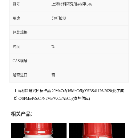
货号
上海材料研究所#材字346
用途
分析检测
包装规格
%
纯度
CAS编号
是否进口
否
上海材料研究所标准品 20MnCr5(16MnCr5)(YSBS41126-2020;化学成
份:C/Si/Mn/P/S/Cr/Ni/Mo/V/Cu/Al/Co)(泰坦供应)
相关产品：