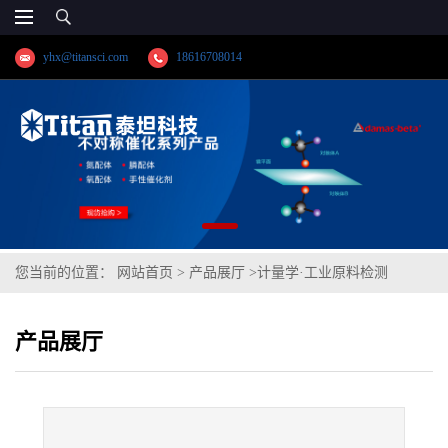
yhx@titansci.com
18616708014
您当前的位置：
网站首页
>
产品展厅
>
计量学·工业原料检测
>
20MnCr5(16MnCr5)(YSBS41126-2020;化学成
产品展厅
份:C/Si/Mn/P/S/Cr/Ni/Mo/V/Cu/Al/Co)