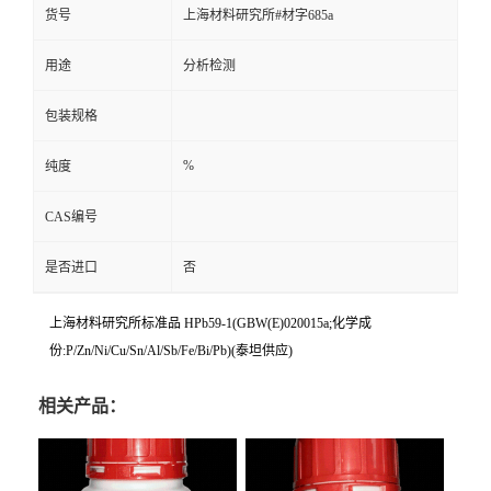
货号
上海材料研究所#材字685a
用途
分析检测
包装规格
%
纯度
CAS编号
是否进口
否
上海材料研究所标准品 HPb59-1(GBW(E)020015a;化学成
份:P/Zn/Ni/Cu/Sn/Al/Sb/Fe/Bi/Pb)(泰坦供应)
相关产品：