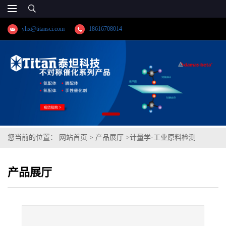
yhx@titansci.com
18616708014
您当前的位置：
网站首页
>
产品展厅
>
计量学·工业原料检测
>
HPb59-1(GBW(E)020015a;化学成份:P/Zn/Ni/Cu/Sn/Al/Sb/Fe/Bi/Pb)
产品展厅