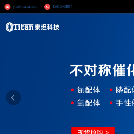
yhx@titansci.com
18616708014