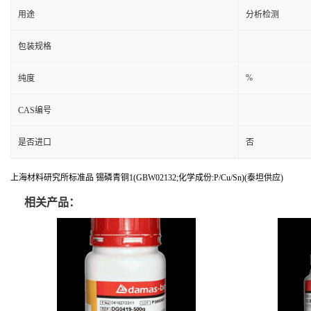
用途
分析检测
包装规格
%
纯度
CAS编号
是否进口
否
上海材料研究所标准品 锡磷青铜1(GBW02132;化学成份:P/Cu/Sn)(泰坦供应)
相关产品：